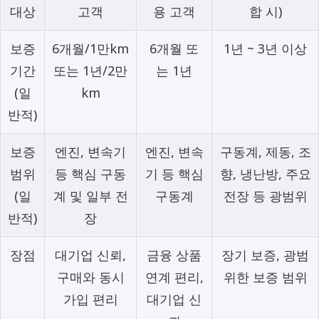
대상
고객
용 고객
합 시)
보증
6개월/1만km
6개월 또
1년 ~ 3년 이상
기간
또는 1년/2만
는 1년
(일
km
반적)
보증
엔진, 변속기
엔진, 변속
구동계, 제동, 조
범위
등 핵심 구동
기 등 핵심
향, 냉난방, 주요
(일
계 및 일부 전
구동계
전장 등 광범위
반적)
장
장점
대기업 신뢰,
금융 상품
장기 보증, 광범
구매와 동시
연계 편리,
위한 보증 범위
가입 편리
대기업 신