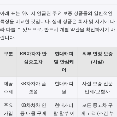
아래 표는 위에서 언급된 주요 보증 상품들의 일반적인
특징을 비교한 것입니다. 실제 상품은 회사 및 시기에 따
라 다를 수 있으므로, 반드시 개별 약관을 확인하시기 바
랍니다.
구분
KB차차차 안
현대캐피
외부 연장 보증
심중고차
탈 안심케
(사설)
어
제공
KB차차차 플
현대캐피
사설 보증 전문
주체
랫폼
탈
업체/보험사
주요
KB차차차 인
현대캐피
모든 중고차 구
가입
증 매물 구매
탈 할부 이
매 고객 (조건 부