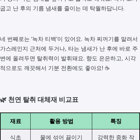
굽고 난 후의 기름 냄새를 줄이는 데 탁월하답니다.
네 번째로는 ‘녹차 티백’이 있어요. 녹차 찌꺼기를 말려서
가스레인지 근처에 두거나, 타는 냄새가 난 후에 바로 주
변에 올려두면 탈취력이 발휘돼요. 향도 은은하고, 시각
적으로도 깨끗해서 기분 전환에도 좋아요! ☕
🌿 천연 탈취 대체재 비교표
재료
활용 방법
특징
식초
물에 섞어 끓이기
강력한 중화 작