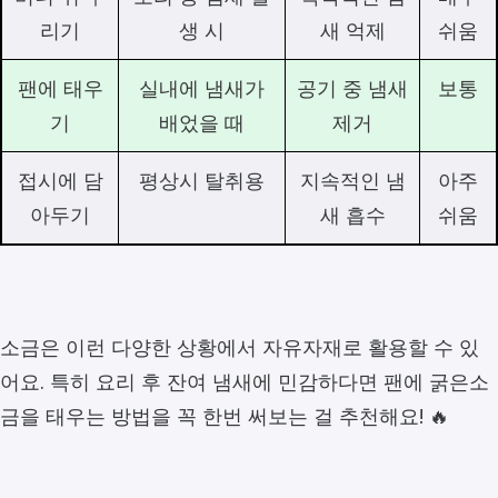
리기
생 시
새 억제
쉬움
팬에 태우
실내에 냄새가
공기 중 냄새
보통
기
배었을 때
제거
접시에 담
평상시 탈취용
지속적인 냄
아주
아두기
새 흡수
쉬움
소금은 이런 다양한 상황에서 자유자재로 활용할 수 있
어요. 특히 요리 후 잔여 냄새에 민감하다면 팬에 굵은소
금을 태우는 방법을 꼭 한번 써보는 걸 추천해요! 🔥