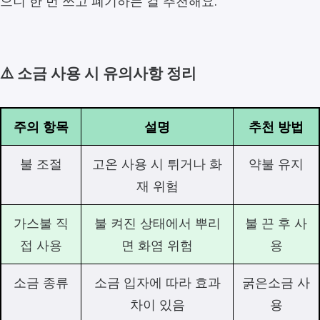
으니 한 번 쓰고 폐기하는 걸 추천해요.
⚠️ 소금 사용 시 유의사항 정리
주의 항목
설명
추천 방법
불 조절
고온 사용 시 튀거나 화
약불 유지
재 위험
가스불 직
불 켜진 상태에서 뿌리
불 끈 후 사
접 사용
면 화염 위험
용
소금 종류
소금 입자에 따라 효과
굵은소금 사
차이 있음
용