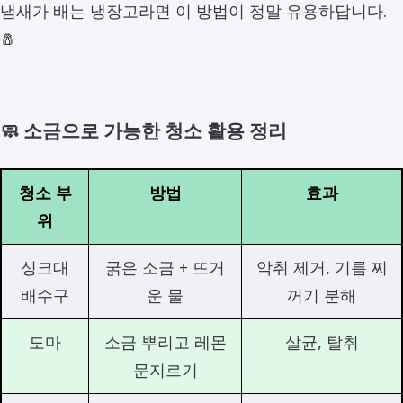
냄새가 배는 냉장고라면 이 방법이 정말 유용하답니다.
🧂
🧼 소금으로 가능한 청소 활용 정리
청소 부
방법
효과
위
싱크대
굵은 소금 + 뜨거
악취 제거, 기름 찌
배수구
운 물
꺼기 분해
도마
소금 뿌리고 레몬
살균, 탈취
문지르기