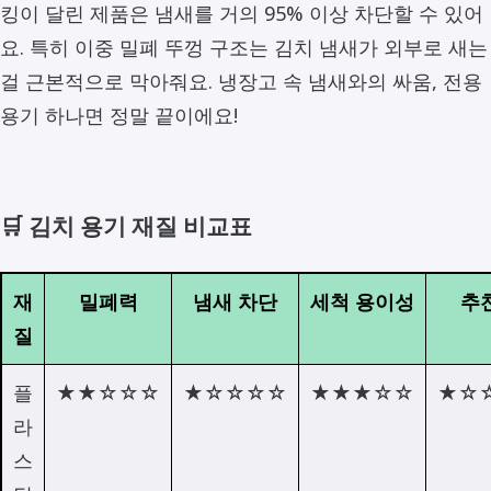
킹이 달린 제품은 냄새를 거의 95% 이상 차단할 수 있어
요. 특히 이중 밀폐 뚜껑 구조는 김치 냄새가 외부로 새는
걸 근본적으로 막아줘요. 냉장고 속 냄새와의 싸움, 전용
용기 하나면 정말 끝이에요!
🛒 김치 용기 재질 비교표
재
밀폐력
냄새 차단
세척 용이성
추
질
플
★★☆☆☆
★☆☆☆☆
★★★☆☆
★☆
라
스