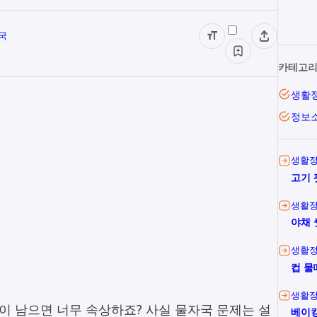
국
카테고
생활
정보
생활
고기 
생활
야채 
생활
컵 물
생활
 남으면 너무 속상하죠? 사실 물자국 문제는 설
베이킹