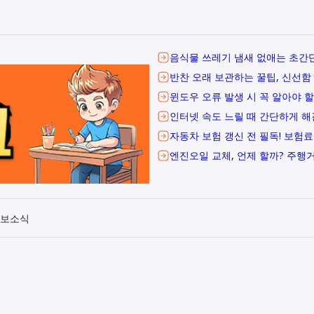
음식물 쓰레기 냄새 없애는 초간단
반찬 오래 보관하는 꿀팁, 신선함
윈도우 오류 발생 시 꼭 알아야 할
인터넷 속도 느릴 때 간단하게 해
자동차 보험 갱신 전 필독! 보험료
엔진오일 교체, 언제 할까? 주행
보소식