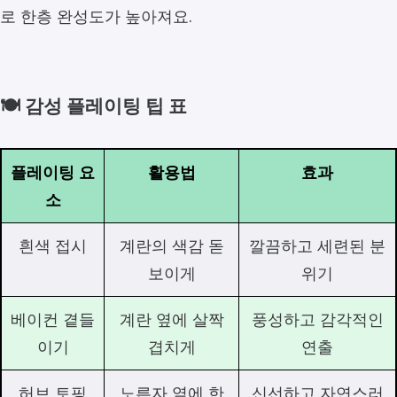
로 한층 완성도가 높아져요.
🍽️ 감성 플레이팅 팁 표
플레이팅 요
활용법
효과
소
흰색 접시
계란의 색감 돋
깔끔하고 세련된 분
보이게
위기
베이컨 곁들
계란 옆에 살짝
풍성하고 감각적인
이기
겹치게
연출
허브 토핑
노른자 옆에 한
신선하고 자연스러