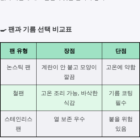
🍳 팬과 기름 선택 비교표
팬 유형
장점
단점
논스틱 팬
계란이 안 붙고 모양이
고온에 약함
깔끔
철팬
고온 조리 가능, 바삭한
기름 코팅
식감
필수
스테인리스
열 보존 우수
붙을 위험
팬
있음