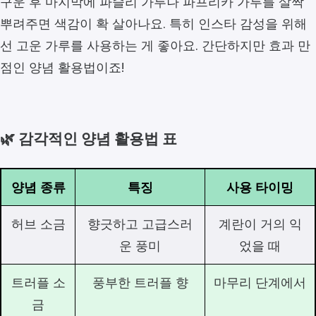
구운 후 마지막에 파슬리 가루나 파프리카 가루를 살짝
뿌려주면 색감이 확 살아나요. 특히 인스타 감성을 위해
선 고운 가루를 사용하는 게 좋아요. 간단하지만 효과 만
점인 양념 활용법이죠!
🌿 감각적인 양념 활용법 표
양념 종류
특징
사용 타이밍
허브 소금
향긋하고 고급스러
계란이 거의 익
운 풍미
었을 때
트러플 소
풍부한 트러플 향
마무리 단계에서
금