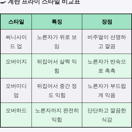
🍳 계란 프라이 스타일 비교표
스타일
특징
장점
써니사이
노른자가 위로 보
비주얼이 선명하
드 업
임
고 깔끔
오버이지
뒤집어서 살짝 익
노른자가 반숙으
힘
로 촉촉
오버미디
뒤집어서 중간 정
노른자가 부드럽
엄
도 익힘
게 익음
오버하드
노른자까지 완전히
단단하고 깔끔한
익힘
식감