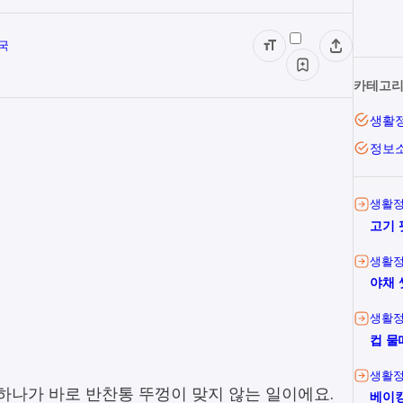
국
카테고
생활
정보
생활
고기 
생활
야채 
생활
컵 물
생활
하나가 바로 반찬통 뚜껑이 맞지 않는 일이에요.
베이킹