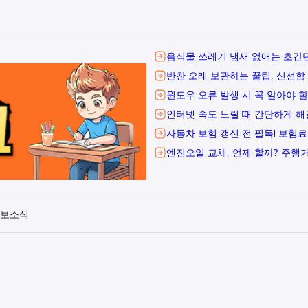
음식물 쓰레기 냄새 없애는 초간단
반찬 오래 보관하는 꿀팁, 신선함
윈도우 오류 발생 시 꼭 알아야 할
인터넷 속도 느릴 때 간단하게 해
자동차 보험 갱신 전 필독! 보험료
엔진오일 교체, 언제 할까? 주행
보소식